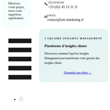
TÉLÉPHONE
📞
Décrivez
+33 (0)1 45 15 11 11
votre projet,
nous vous
rappelons
EMAIL
✉
rapidement.
contact@init-marketing.fr
Nom
*
⚡ SQUAIRE INSIGHTS MANAGEMENT
Prénom
*
Plateforme d’insights clients
Découvrez comment SquAire Insights
Société
*
Management peut transformer votre gestion des
insights clients.
Email
*
Téléphone
Demander une démo →
Échéance
de votre
projet
0 à
3