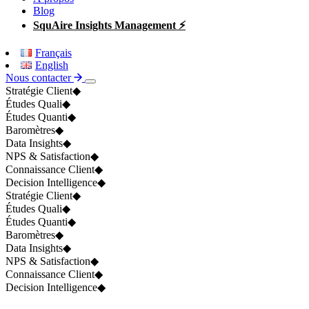
Blog
SquAire Insights Management ⚡
Français
English
Nous contacter
Stratégie Client
◆
Études Quali
◆
Études Quanti
◆
Baromètres
◆
Data Insights
◆
NPS & Satisfaction
◆
Connaissance Client
◆
Decision Intelligence
◆
Stratégie Client
◆
Études Quali
◆
Études Quanti
◆
Baromètres
◆
Data Insights
◆
NPS & Satisfaction
◆
Connaissance Client
◆
Decision Intelligence
◆