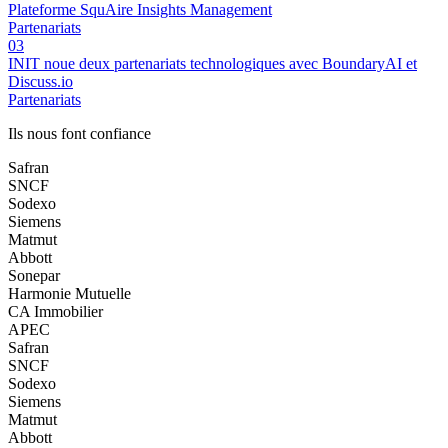
Plateforme SquAire Insights Management
Partenariats
03
INIT noue deux partenariats technologiques avec BoundaryAI et
Discuss.io
Partenariats
Ils nous font confiance
Safran
SNCF
Sodexo
Siemens
Matmut
Abbott
Sonepar
Harmonie Mutuelle
CA Immobilier
APEC
Safran
SNCF
Sodexo
Siemens
Matmut
Abbott