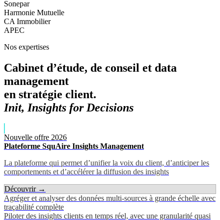
Sonepar
Harmonie Mutuelle
CA Immobilier
APEC
Nos expertises
Cabinet d’étude, de conseil et data
management
en stratégie client.
Init, Insights for Decisions
Nouvelle offre 2026
Plateforme SquAire Insights Management
La plateforme qui permet d’unifier la voix du client, d’anticiper les
comportements et d’accélérer la diffusion des insights
Découvrir →
Agréger et analyser des données multi-sources à grande échelle avec
traçabilité complète
Piloter des insights clients en temps réel, avec une granularité quasi