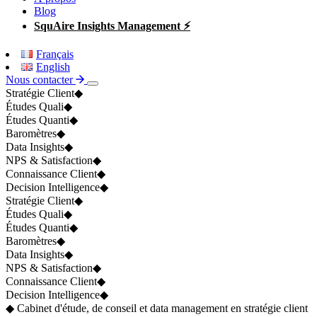
Blog
SquAire Insights Management ⚡
Français
English
Nous contacter
Stratégie Client
◆
Études Quali
◆
Études Quanti
◆
Baromètres
◆
Data Insights
◆
NPS & Satisfaction
◆
Connaissance Client
◆
Decision Intelligence
◆
Stratégie Client
◆
Études Quali
◆
Études Quanti
◆
Baromètres
◆
Data Insights
◆
NPS & Satisfaction
◆
Connaissance Client
◆
Decision Intelligence
◆
◆ Cabinet d'étude, de conseil et data management en stratégie client