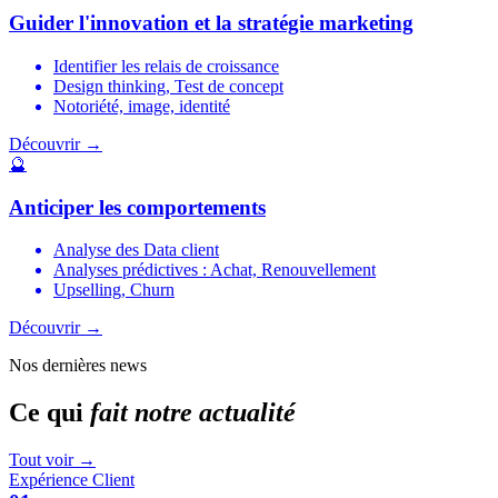
Guider l'innovation et la stratégie marketing
Identifier les relais de croissance
Design thinking, Test de concept
Notoriété, image, identité
Découvrir →
🔮
Anticiper les comportements
Analyse des Data client
Analyses prédictives : Achat, Renouvellement
Upselling, Churn
Découvrir →
Nos dernières news
Ce qui
fait notre actualité
Tout voir
→
Expérience Client