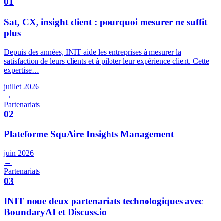
01
Sat, CX, insight client : pourquoi mesurer ne suffit
plus
Depuis des années, INIT aide les entreprises à mesurer la
satisfaction de leurs clients et à piloter leur expérience client. Cette
expertise…
juillet 2026
→
Partenariats
02
Plateforme SquAire Insights Management
juin 2026
→
Partenariats
03
INIT noue deux partenariats technologiques avec
BoundaryAI et Discuss.io