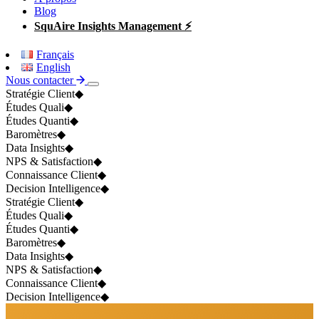
Blog
SquAire Insights Management ⚡
Français
English
Nous contacter
Stratégie Client
◆
Études Quali
◆
Études Quanti
◆
Baromètres
◆
Data Insights
◆
NPS & Satisfaction
◆
Connaissance Client
◆
Decision Intelligence
◆
Stratégie Client
◆
Études Quali
◆
Études Quanti
◆
Baromètres
◆
Data Insights
◆
NPS & Satisfaction
◆
Connaissance Client
◆
Decision Intelligence
◆