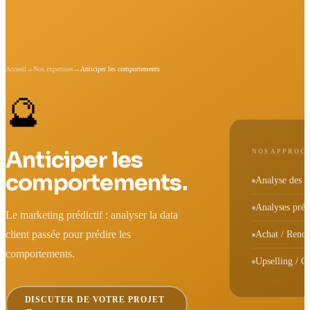
Accueil
→
Nos expertises
→
Anticiper les comportements
🔮
Anticiper les
NOS APPROC
comportements.
Analyse des D
Analyses préd
Le marketing prédictif : analyser la data
client passée pour prédire les
Achat / Reno
comportements.
Upselling / C
DISCUTER DE VOTRE PROJET
→