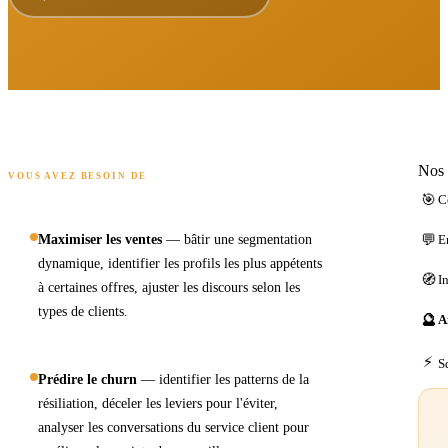
Nos 
VOUS AVEZ BESOIN DE
🎯
C
💬
Maximiser les ventes
— bâtir une segmentation
E
dynamique, identifier les profils les plus appétents
🧭
I
à certaines offres, ajuster les discours selon les
types de clients.
🔮
A
⚡
S
Prédire le churn
— identifier les patterns de la
résiliation, déceler les leviers pour l'éviter,
analyser les conversations du service client pour