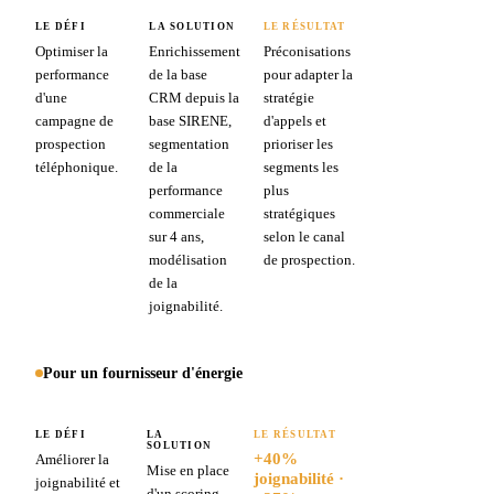
LE DÉFI
LA SOLUTION
LE RÉSULTAT
Optimiser la
Enrichissement
Préconisations
performance
de la base
pour adapter la
d'une
CRM depuis la
stratégie
campagne de
base SIRENE,
d'appels et
prospection
segmentation
prioriser les
téléphonique.
de la
segments les
performance
plus
commerciale
stratégiques
sur 4 ans,
selon le canal
modélisation
de prospection.
de la
joignabilité.
Pour un fournisseur d'énergie
LE DÉFI
LA
LE RÉSULTAT
SOLUTION
+40%
Améliorer la
Mise en place
joignabilité ·
joignabilité et
d'un scoring