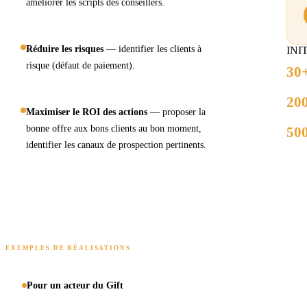
améliorer les scripts des conseillers.
Réduire les risques
— identifier les clients à
INIT
risque (défaut de paiement).
30
20
Maximiser le ROI des actions
— proposer la
bonne offre aux bons clients au bon moment,
50
identifier les canaux de prospection pertinents.
EXEMPLES DE RÉALISATIONS
Pour un acteur du Gift