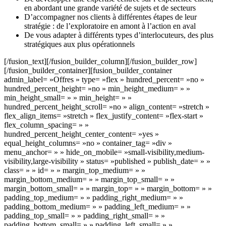
en abordant une grande variété de sujets et de secteurs
D’accompagner nos clients à différentes étapes de leur
stratégie : de l’exploratoire en amont à l’action en aval
De vous adapter à différents types d’interlocuteurs, des plus
stratégiques aux plus opérationnels
[/fusion_text][/fusion_builder_column][/fusion_builder_row]
[/fusion_builder_container][fusion_builder_container
admin_label= »Offres » type= »flex » hundred_percent= »no »
hundred_percent_height= »no » min_height_medium= » »
min_height_small= » » min_height= » »
hundred_percent_height_scroll= »no » align_content= »stretch »
flex_align_items= »stretch » flex_justify_content= »flex-start »
flex_column_spacing= » »
hundred_percent_height_center_content= »yes »
equal_height_columns= »no » container_tag= »div »
menu_anchor= » » hide_on_mobile= »small-visibility,medium-
visibility,large-visibility » status= »published » publish_date= » »
class= » » id= » » margin_top_medium= » »
margin_bottom_medium= » » margin_top_small= » »
margin_bottom_small= » » margin_top= » » margin_bottom= » »
padding_top_medium= » » padding_right_medium= » »
padding_bottom_medium= » » padding_left_medium= » »
padding_top_small= » » padding_right_small= » »
padding_bottom_small= » » padding_left_small= » »