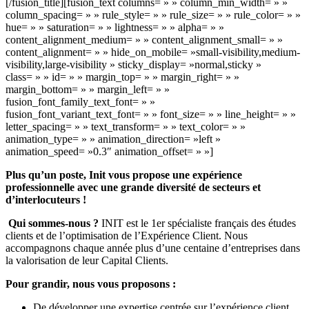
[/fusion_title][fusion_text columns= » » column_min_width= » »
column_spacing= » » rule_style= » » rule_size= » » rule_color= » »
hue= » » saturation= » » lightness= » » alpha= » »
content_alignment_medium= » » content_alignment_small= » »
content_alignment= » » hide_on_mobile= »small-visibility,medium-
visibility,large-visibility » sticky_display= »normal,sticky »
class= » » id= » » margin_top= » » margin_right= » »
margin_bottom= » » margin_left= » »
fusion_font_family_text_font= » »
fusion_font_variant_text_font= » » font_size= » » line_height= » »
letter_spacing= » » text_transform= » » text_color= » »
animation_type= » » animation_direction= »left »
animation_speed= »0.3″ animation_offset= » »]
Plus qu’un poste, Init vous propose une expérience
professionnelle avec une grande diversité de secteurs et
d’interlocuteurs !
Qui
sommes-nous ?
INIT est le 1er spécialiste français des études
clients et de l’optimisation de l’Expérience Client. Nous
accompagnons chaque année plus d’une centaine d’entreprises dans
la valorisation de leur Capital Clients.
Pour grandir, nous vous proposons :
De développer une expertise centrée sur l’expérience client,