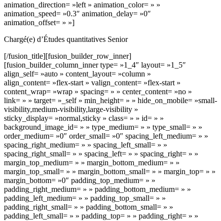
animation_direction= »left » animation_color= » »
animation_speed= »0.3″ animation_delay= »0″
animation_offset= » »]
Chargé(e) d’Études quantitatives Senior
[/fusion_title][fusion_builder_row_inner]
[fusion_builder_column_inner type= »1_4″ layout= »1_5″
align_self= »auto » content_layout= »column »
align_content= »flex-start » valign_content= »flex-start »
content_wrap= »wrap » spacing= » » center_content= »no »
link= » » target= »_self » min_height= » » hide_on_mobile= »small-
visibility,medium-visibility,large-visibility »
sticky_display= »normal,sticky » class= » » id= » »
background_image_id= » » type_medium= » » type_small= » »
order_medium= »0″ order_small= »0″ spacing_left_medium= » »
spacing_right_medium= » » spacing_left_small= » »
spacing_right_small= » » spacing_left= » » spacing_right= » »
margin_top_medium= » » margin_bottom_medium= » »
margin_top_small= » » margin_bottom_small= » » margin_top= » »
margin_bottom= »0″ padding_top_medium= » »
padding_right_medium= » » padding_bottom_medium= » »
padding_left_medium= » » padding_top_small= » »
padding_right_small= » » padding_bottom_small= » »
padding_left_small= » » padding_top= » » padding_right= » »