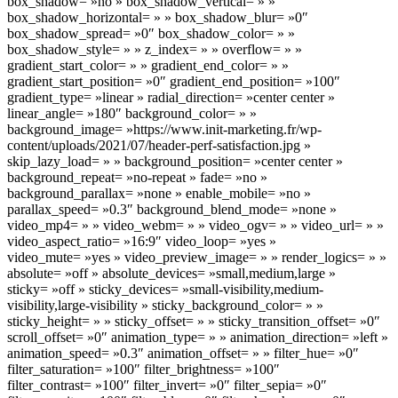
box_shadow= »no » box_shadow_vertical= » »
box_shadow_horizontal= » » box_shadow_blur= »0″
box_shadow_spread= »0″ box_shadow_color= » »
box_shadow_style= » » z_index= » » overflow= » »
gradient_start_color= » » gradient_end_color= » »
gradient_start_position= »0″ gradient_end_position= »100″
gradient_type= »linear » radial_direction= »center center »
linear_angle= »180″ background_color= » »
background_image= »https://www.init-marketing.fr/wp-
content/uploads/2021/07/header-perf-satisfaction.jpg »
skip_lazy_load= » » background_position= »center center »
background_repeat= »no-repeat » fade= »no »
background_parallax= »none » enable_mobile= »no »
parallax_speed= »0.3″ background_blend_mode= »none »
video_mp4= » » video_webm= » » video_ogv= » » video_url= » »
video_aspect_ratio= »16:9″ video_loop= »yes »
video_mute= »yes » video_preview_image= » » render_logics= » »
absolute= »off » absolute_devices= »small,medium,large »
sticky= »off » sticky_devices= »small-visibility,medium-
visibility,large-visibility » sticky_background_color= » »
sticky_height= » » sticky_offset= » » sticky_transition_offset= »0″
scroll_offset= »0″ animation_type= » » animation_direction= »left »
animation_speed= »0.3″ animation_offset= » » filter_hue= »0″
filter_saturation= »100″ filter_brightness= »100″
filter_contrast= »100″ filter_invert= »0″ filter_sepia= »0″