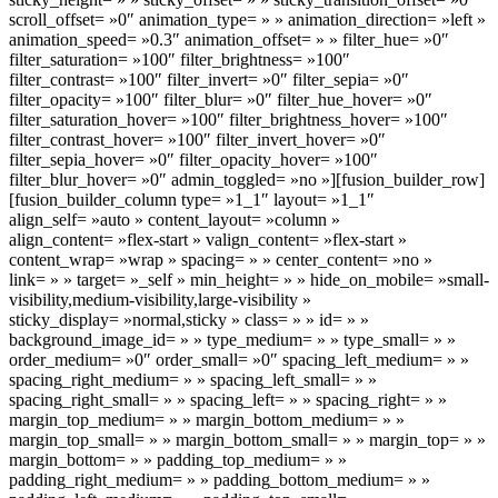
scroll_offset= »0″ animation_type= » » animation_direction= »left »
animation_speed= »0.3″ animation_offset= » » filter_hue= »0″
filter_saturation= »100″ filter_brightness= »100″
filter_contrast= »100″ filter_invert= »0″ filter_sepia= »0″
filter_opacity= »100″ filter_blur= »0″ filter_hue_hover= »0″
filter_saturation_hover= »100″ filter_brightness_hover= »100″
filter_contrast_hover= »100″ filter_invert_hover= »0″
filter_sepia_hover= »0″ filter_opacity_hover= »100″
filter_blur_hover= »0″ admin_toggled= »no »][fusion_builder_row]
[fusion_builder_column type= »1_1″ layout= »1_1″
align_self= »auto » content_layout= »column »
align_content= »flex-start » valign_content= »flex-start »
content_wrap= »wrap » spacing= » » center_content= »no »
link= » » target= »_self » min_height= » » hide_on_mobile= »small-
visibility,medium-visibility,large-visibility »
sticky_display= »normal,sticky » class= » » id= » »
background_image_id= » » type_medium= » » type_small= » »
order_medium= »0″ order_small= »0″ spacing_left_medium= » »
spacing_right_medium= » » spacing_left_small= » »
spacing_right_small= » » spacing_left= » » spacing_right= » »
margin_top_medium= » » margin_bottom_medium= » »
margin_top_small= » » margin_bottom_small= » » margin_top= » »
margin_bottom= » » padding_top_medium= » »
padding_right_medium= » » padding_bottom_medium= » »