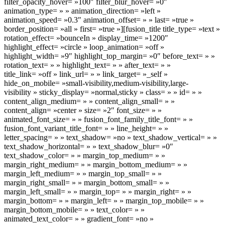
filter_opacity_hover= »100″ filter_blur_hover= »0″
animation_type= » » animation_direction= »left »
animation_speed= »0.3″ animation_offset= » » last= »true »
border_position= »all » first= »true »][fusion_title title_type= »text »
rotation_effect= »bounceIn » display_time= »1200″
highlight_effect= »circle » loop_animation= »off »
highlight_width= »9″ highlight_top_margin= »0″ before_text= » »
rotation_text= » » highlight_text= » » after_text= » »
title_link= »off » link_url= » » link_target= »_self »
hide_on_mobile= »small-visibility,medium-visibility,large-
visibility » sticky_display= »normal,sticky » class= » » id= » »
content_align_medium= » » content_align_small= » »
content_align= »center » size= »2″ font_size= » »
animated_font_size= » » fusion_font_family_title_font= » »
fusion_font_variant_title_font= » » line_height= » »
letter_spacing= » » text_shadow= »no » text_shadow_vertical= » »
text_shadow_horizontal= » » text_shadow_blur= »0″
text_shadow_color= » » margin_top_medium= » »
margin_right_medium= » » margin_bottom_medium= » »
margin_left_medium= » » margin_top_small= » »
margin_right_small= » » margin_bottom_small= » »
margin_left_small= » » margin_top= » » margin_right= » »
margin_bottom= » » margin_left= » » margin_top_mobile= » »
margin_bottom_mobile= » » text_color= » »
animated_text_color= » » gradient_font= »no »