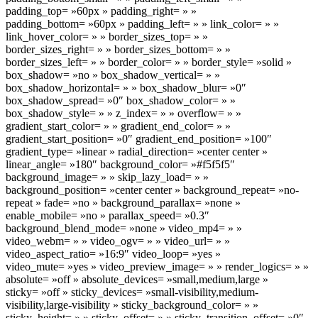
padding_top= »60px » padding_right= » »
padding_bottom= »60px » padding_left= » » link_color= » »
link_hover_color= » » border_sizes_top= » »
border_sizes_right= » » border_sizes_bottom= » »
border_sizes_left= » » border_color= » » border_style= »solid »
box_shadow= »no » box_shadow_vertical= » »
box_shadow_horizontal= » » box_shadow_blur= »0″
box_shadow_spread= »0″ box_shadow_color= » »
box_shadow_style= » » z_index= » » overflow= » »
gradient_start_color= » » gradient_end_color= » »
gradient_start_position= »0″ gradient_end_position= »100″
gradient_type= »linear » radial_direction= »center center »
linear_angle= »180″ background_color= »#f5f5f5″
background_image= » » skip_lazy_load= » »
background_position= »center center » background_repeat= »no-
repeat » fade= »no » background_parallax= »none »
enable_mobile= »no » parallax_speed= »0.3″
background_blend_mode= »none » video_mp4= » »
video_webm= » » video_ogv= » » video_url= » »
video_aspect_ratio= »16:9″ video_loop= »yes »
video_mute= »yes » video_preview_image= » » render_logics= » »
absolute= »off » absolute_devices= »small,medium,large »
sticky= »off » sticky_devices= »small-visibility,medium-
visibility,large-visibility » sticky_background_color= » »
sticky_height= » » sticky_offset= » » sticky_transition_offset= »0″