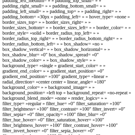
padding_left_medium= » » padding_top_small= » »
padding_right_small= » » padding_bottom_small= » »
padding_left_small= » » padding_top= » » padding_right= » »
padding_bottom= »30px » padding_left= » » hover_type= »none »
border_sizes_top= » » border_sizes_right= » »
border_sizes_bottom= » » border_sizes_left= » » border_color= » »
border_style= »solid » border_radius_top_left= » »
border_radius_top_right= » » border_radius_bottom_right= » »
border_radius_bottom_left= » » box_shadow= »no »
box_shadow_vertical= » » box_shadow_horizontal= » »
box_shadow_blur= »0″ box_shadow_spread= »0″
box_shadow_color= » » box_shadow_style= » »
background_type= »single » gradient_start_color= » »
gradient_end_color= » » gradient_start_position= »0″
gradient_end_position= »100″ gradient_type= »linear »
radial_direction= »center center » linear_angle= »180″
background_color= » » background_image= » »
background_position= »left top » background_repeat= »no-repeat »
background_blend_mode= »none » render_logics= » »
filter_type= »regular » filter_hue= »0″ filter_saturation= »100″
filter_brightness= »100″ filter_contrast= »100″ filter_invert= »0″
filter_sepia= »0″ filter_opacity= »100″ filter_blur= »0″
filter_hue_hover= »0″ filter_saturation_hover= »100″
filter_brightness_hover= »100″ filter_contrast_hover= »100″
filter_invert_hover= »0″ filter_sepia_hover= »0″