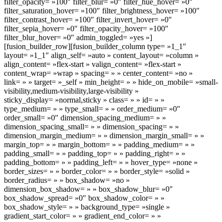
filter_opacity= »100″ filter_blur= »0″ filter_hue_hover= »0″
filter_saturation_hover= »100″ filter_brightness_hover= »100″
filter_contrast_hover= »100″ filter_invert_hover= »0″
filter_sepia_hover= »0″ filter_opacity_hover= »100″
filter_blur_hover= »0″ admin_toggled= »yes »]
[fusion_builder_row][fusion_builder_column type= »1_1″
layout= »1_1″ align_self= »auto » content_layout= »column »
align_content= »flex-start » valign_content= »flex-start »
content_wrap= »wrap » spacing= » » center_content= »no »
link= » » target= »_self » min_height= » » hide_on_mobile= »small-
visibility,medium-visibility,large-visibility »
sticky_display= »normal,sticky » class= » » id= » »
type_medium= » » type_small= » » order_medium= »0″
order_small= »0″ dimension_spacing_medium= » »
dimension_spacing_small= » » dimension_spacing= » »
dimension_margin_medium= » » dimension_margin_small= » »
margin_top= » » margin_bottom= » » padding_medium= » »
padding_small= » » padding_top= » » padding_right= » »
padding_bottom= » » padding_left= » » hover_type= »none »
border_sizes= » » border_color= » » border_style= »solid »
border_radius= » » box_shadow= »no »
dimension_box_shadow= » » box_shadow_blur= »0″
box_shadow_spread= »0″ box_shadow_color= » »
box_shadow_style= » » background_type= »single »
gradient_start_color= » » gradient_end_color= » »