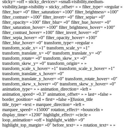
sticky= »off » sticky_devices= »small-visibility,medium-
visibility,large-visibility » sticky_offset= » » filter_type= »regular »
filter_hue= »0″ filter_saturation= »100″ filter_brightness= »100″
filter_contrast= »100″ filter_invert= »0″ filter_sepia= »0″
filter_opacity= »100″ filter_blur= »0″ filter_hue_hover= »0″
filter_saturation_hover= »100″ filter_brightness_hover= »100″
filter_contrast_hover= »100″ filter_invert_hover= »0″
filter_sepia_hover= »0″ filter_opacity_hover= »100″
filter_blur_hover= »0″ transform_type= »regular »
transform_scale_x= »1″ transform_scale_y= »1″
transform_translate_x= »0″ transform_translate_y= »0″
transform_rotate= »0″ transform_skew_x= »0″
transform_skew_y= »0″ transform_origin= » »
transform_scale_x_hover= »1″ transform_scale_y_hover= »1″
transform_translate_x_hover= »0″
transform_translate_y_hover= »0″ transform_rotate_hover= »0″
transform_skew_x_hover= »0″ transform_skew_y_hover= »0″
animation_type= » » animation_direction= »left »
animation_speed= »0.3″ animation_offset= » » last= »false »
border_position= »all » first= »false »][fusion_title
title_type= »text » marquee_direction= »left »
marquee_speed= »15000″ rotation_effect= »bounceIn »
display_time= »1200″ highlight_effect= »circle »
loop_animation= »off » highlight_width= »9″
highlight_top_margin= »0″ before_text= » » rotation_text= » »