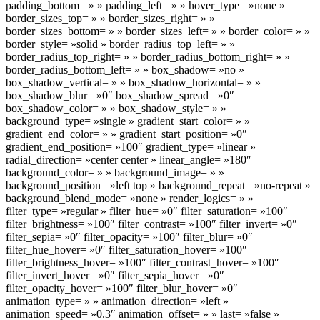
padding_bottom= » » padding_left= » » hover_type= »none »
border_sizes_top= » » border_sizes_right= » »
border_sizes_bottom= » » border_sizes_left= » » border_color= » »
border_style= »solid » border_radius_top_left= » »
border_radius_top_right= » » border_radius_bottom_right= » »
border_radius_bottom_left= » » box_shadow= »no »
box_shadow_vertical= » » box_shadow_horizontal= » »
box_shadow_blur= »0″ box_shadow_spread= »0″
box_shadow_color= » » box_shadow_style= » »
background_type= »single » gradient_start_color= » »
gradient_end_color= » » gradient_start_position= »0″
gradient_end_position= »100″ gradient_type= »linear »
radial_direction= »center center » linear_angle= »180″
background_color= » » background_image= » »
background_position= »left top » background_repeat= »no-repeat »
background_blend_mode= »none » render_logics= » »
filter_type= »regular » filter_hue= »0″ filter_saturation= »100″
filter_brightness= »100″ filter_contrast= »100″ filter_invert= »0″
filter_sepia= »0″ filter_opacity= »100″ filter_blur= »0″
filter_hue_hover= »0″ filter_saturation_hover= »100″
filter_brightness_hover= »100″ filter_contrast_hover= »100″
filter_invert_hover= »0″ filter_sepia_hover= »0″
filter_opacity_hover= »100″ filter_blur_hover= »0″
animation_type= » » animation_direction= »left »
animation_speed= »0.3″ animation_offset= » » last= »false »