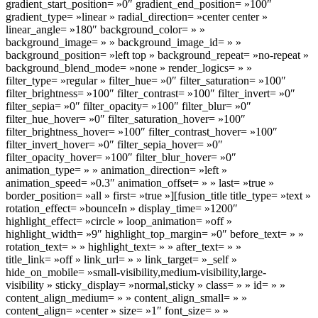
gradient_start_position= »0″ gradient_end_position= »100″
gradient_type= »linear » radial_direction= »center center »
linear_angle= »180″ background_color= » »
background_image= » » background_image_id= » »
background_position= »left top » background_repeat= »no-repeat »
background_blend_mode= »none » render_logics= » »
filter_type= »regular » filter_hue= »0″ filter_saturation= »100″
filter_brightness= »100″ filter_contrast= »100″ filter_invert= »0″
filter_sepia= »0″ filter_opacity= »100″ filter_blur= »0″
filter_hue_hover= »0″ filter_saturation_hover= »100″
filter_brightness_hover= »100″ filter_contrast_hover= »100″
filter_invert_hover= »0″ filter_sepia_hover= »0″
filter_opacity_hover= »100″ filter_blur_hover= »0″
animation_type= » » animation_direction= »left »
animation_speed= »0.3″ animation_offset= » » last= »true »
border_position= »all » first= »true »][fusion_title title_type= »text »
rotation_effect= »bounceIn » display_time= »1200″
highlight_effect= »circle » loop_animation= »off »
highlight_width= »9″ highlight_top_margin= »0″ before_text= » »
rotation_text= » » highlight_text= » » after_text= » »
title_link= »off » link_url= » » link_target= »_self »
hide_on_mobile= »small-visibility,medium-visibility,large-
visibility » sticky_display= »normal,sticky » class= » » id= » »
content_align_medium= » » content_align_small= » »
content_align= »center » size= »1″ font_size= » »