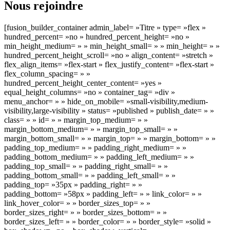
Nous rejoindre
[fusion_builder_container admin_label= »Titre » type= »flex »
hundred_percent= »no » hundred_percent_height= »no »
min_height_medium= » » min_height_small= » » min_height= » »
hundred_percent_height_scroll= »no » align_content= »stretch »
flex_align_items= »flex-start » flex_justify_content= »flex-start »
flex_column_spacing= » »
hundred_percent_height_center_content= »yes »
equal_height_columns= »no » container_tag= »div »
menu_anchor= » » hide_on_mobile= »small-visibility,medium-
visibility,large-visibility » status= »published » publish_date= » »
class= » » id= » » margin_top_medium= » »
margin_bottom_medium= » » margin_top_small= » »
margin_bottom_small= » » margin_top= » » margin_bottom= » »
padding_top_medium= » » padding_right_medium= » »
padding_bottom_medium= » » padding_left_medium= » »
padding_top_small= » » padding_right_small= » »
padding_bottom_small= » » padding_left_small= » »
padding_top= »35px » padding_right= » »
padding_bottom= »58px » padding_left= » » link_color= » »
link_hover_color= » » border_sizes_top= » »
border_sizes_right= » » border_sizes_bottom= » »
border_sizes_left= » » border_color= » » border_style= »solid »