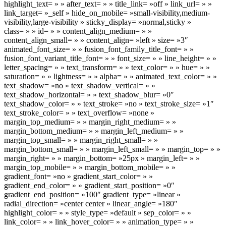
highlight_text= » » after_text= » » title_link= »off » link_url= » »
link_target= »_self » hide_on_mobile= »small-visibility,medium-
visibility,large-visibility » sticky_display= »normal,sticky »
class= » » id= » » content_align_medium= » »
content_align_small= » » content_align= »left » size= »3″
animated_font_size= » » fusion_font_family_title_font= » »
fusion_font_variant_title_font= » » font_size= » » line_height= » »
letter_spacing= » » text_transform= » » text_color= » » hue= » »
saturation= » » lightness= » » alpha= » » animated_text_color= » »
text_shadow= »no » text_shadow_vertical= » »
text_shadow_horizontal= » » text_shadow_blur= »0″
text_shadow_color= » » text_stroke= »no » text_stroke_size= »1″
text_stroke_color= » » text_overflow= »none »
margin_top_medium= » » margin_right_medium= » »
margin_bottom_medium= » » margin_left_medium= » »
margin_top_small= » » margin_right_small= » »
margin_bottom_small= » » margin_left_small= » » margin_top= » »
margin_right= » » margin_bottom= »25px » margin_left= » »
margin_top_mobile= » » margin_bottom_mobile= » »
gradient_font= »no » gradient_start_color= » »
gradient_end_color= » » gradient_start_position= »0″
gradient_end_position= »100″ gradient_type= »linear »
radial_direction= »center center » linear_angle= »180″
highlight_color= » » style_type= »default » sep_color= » »
link_color= » » link_hover_color= » » animation_type= » »