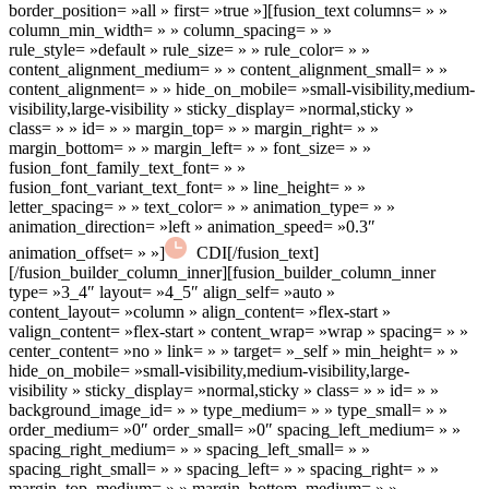
border_position= »all » first= »true »][fusion_text columns= » »
column_min_width= » » column_spacing= » »
rule_style= »default » rule_size= » » rule_color= » »
content_alignment_medium= » » content_alignment_small= » »
content_alignment= » » hide_on_mobile= »small-visibility,medium-
visibility,large-visibility » sticky_display= »normal,sticky »
class= » » id= » » margin_top= » » margin_right= » »
margin_bottom= » » margin_left= » » font_size= » »
fusion_font_family_text_font= » »
fusion_font_variant_text_font= » » line_height= » »
letter_spacing= » » text_color= » » animation_type= » »
animation_direction= »left » animation_speed= »0.3″
animation_offset= » »]
CDI[/fusion_text]
[/fusion_builder_column_inner][fusion_builder_column_inner
type= »3_4″ layout= »4_5″ align_self= »auto »
content_layout= »column » align_content= »flex-start »
valign_content= »flex-start » content_wrap= »wrap » spacing= » »
center_content= »no » link= » » target= »_self » min_height= » »
hide_on_mobile= »small-visibility,medium-visibility,large-
visibility » sticky_display= »normal,sticky » class= » » id= » »
background_image_id= » » type_medium= » » type_small= » »
order_medium= »0″ order_small= »0″ spacing_left_medium= » »
spacing_right_medium= » » spacing_left_small= » »
spacing_right_small= » » spacing_left= » » spacing_right= » »
margin_top_medium= » » margin_bottom_medium= » »