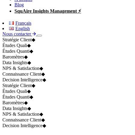
Blog
SquAire Insights Management ⚡
Français
English
Nous contacter
Stratégie Client
◆
Études Quali
◆
Études Quanti
◆
Baromètres
◆
Data Insights
◆
NPS & Satisfaction
◆
Connaissance Client
◆
Decision Intelligence
◆
Stratégie Client
◆
Études Quali
◆
Études Quanti
◆
Baromètres
◆
Data Insights
◆
NPS & Satisfaction
◆
Connaissance Client
◆
Decision Intelligence
◆