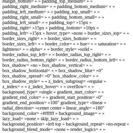
margin_bottom= » » padding_top_medium= » »
padding_right_medium= » » padding_bottom_medium= » »
padding_left_medium= » » padding_top_small= » »
padding_right_small= » » padding_bottom_small= » »
padding_left_small= » » padding_top= »15px »
padding_right= »15px » padding_bottom= »10px »
padding_left= »15px » hover_type= »none » border_sizes_top= » »
border_sizes_right= » » border_sizes_bottom= » »
border_sizes_left= » » border_color= » » hue= » » saturation= » »
lightness= » » alpha= » » border_style= »solid »
border_radius_top_left= » » border_radius_top_right= » »
border_radius_bottom_right= » » border_radius_bottom_left= » »
box_shadow= »no » box_shadow_vertical= » »
box_shadow_horizontal= » » box_shadow_blur= »0″
box_shadow_spread= »0″ box_shadow_color= » »
box_shadow_style= » » z_index_subgroup= »regular »
z_index= » » z_index_hover= » » overflow= » »
background_type= »single » gradient_start_color= » »
gradient_end_color= » » gradient_start_position= »0″
gradient_end_position= »100″ gradient_type= »linear »
radial_direction= »center center » linear_angle= »180″
background_color= »#ffffff » background_image= » »
lazy_load= »none » skip_lazy_load= » »
background_position= »left top » background_repeat= »no-repeat »
background_blend_mode= »none » render_logics= » »