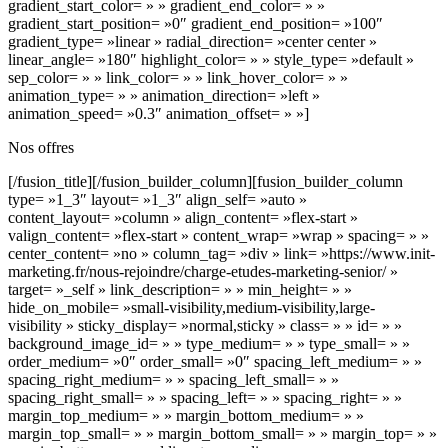
gradient_start_color= » » gradient_end_color= » »
gradient_start_position= »0″ gradient_end_position= »100″
gradient_type= »linear » radial_direction= »center center »
linear_angle= »180″ highlight_color= » » style_type= »default »
sep_color= » » link_color= » » link_hover_color= » »
animation_type= » » animation_direction= »left »
animation_speed= »0.3″ animation_offset= » »]
Nos offres
[/fusion_title][/fusion_builder_column][fusion_builder_column
type= »1_3″ layout= »1_3″ align_self= »auto »
content_layout= »column » align_content= »flex-start »
valign_content= »flex-start » content_wrap= »wrap » spacing= » »
center_content= »no » column_tag= »div » link= »https://www.init-
marketing.fr/nous-rejoindre/charge-etudes-marketing-senior/ »
target= »_self » link_description= » » min_height= » »
hide_on_mobile= »small-visibility,medium-visibility,large-
visibility » sticky_display= »normal,sticky » class= » » id= » »
background_image_id= » » type_medium= » » type_small= » »
order_medium= »0″ order_small= »0″ spacing_left_medium= » »
spacing_right_medium= » » spacing_left_small= » »
spacing_right_small= » » spacing_left= » » spacing_right= » »
margin_top_medium= » » margin_bottom_medium= » »
margin_top_small= » » margin_bottom_small= » » margin_top= » »