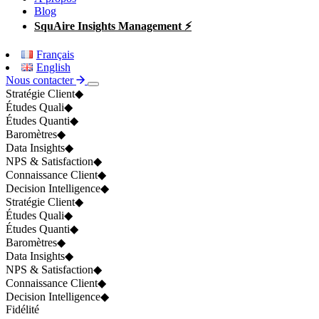
Blog
SquAire Insights Management ⚡
Français
English
Nous contacter
Stratégie Client
◆
Études Quali
◆
Études Quanti
◆
Baromètres
◆
Data Insights
◆
NPS & Satisfaction
◆
Connaissance Client
◆
Decision Intelligence
◆
Stratégie Client
◆
Études Quali
◆
Études Quanti
◆
Baromètres
◆
Data Insights
◆
NPS & Satisfaction
◆
Connaissance Client
◆
Decision Intelligence
◆
Fidélité