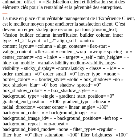
animation_offset= » »]Satisfaction client et fidélisation sont des
éléments clés pour la rentabilité et la pérennité des entreprises.
—
La mise en place d’un véritable management de l’Expérience Client,
est le meilleur moyen pour améliorer la satisfaction client. C’est
devenu un enjeu stratégique reconnu par tous.[/fusion_text]
[/fusion_builder_column_inner][fusion_builder_column_inner
type= »1_2″ layout= »1_2″ align_self= »auto »
content_layout= »column » align_content= »flex-start »
valign_content= »flex-start » content_wrap= »wrap » spacing= » »
center_content= »no » link= » » target= »_self » min_height= » »
hide_on_mobile= »small-visibility,medium-visibility,large-
visibility » sticky_display= »normal,sticky » class= » » id= » »
order_medium= »0″ order_small= »0″ hover_type= »none »
border_color= » » border_style= »solid » box_shadow= »no »
box_shadow_blur= »0″ box_shadow_spread= »0″
box_shadow_color= » » box_shadow_style= » »
background_type= »single » gradient_start_position= »0″
gradient_end_position= »100″ gradient_type= »linear »
radial_direction= »center center » linear_angle= »180″
background_color= » » background_image= » »
background_image_id= » » background_position= »left top »
background_repeat= »no-repeat »
background_blend_mode= »none » filter_type= »regular »
filter_hue= »0″ filter_saturation= »100″ filter_brightness= »100″