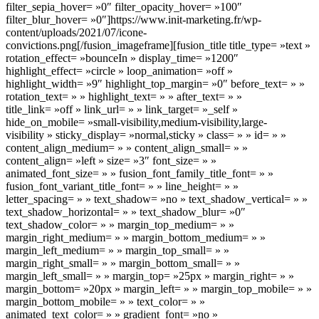
filter_sepia_hover= »0″ filter_opacity_hover= »100″
filter_blur_hover= »0″]https://www.init-marketing.fr/wp-
content/uploads/2021/07/icone-
convictions.png[/fusion_imageframe][fusion_title title_type= »text »
rotation_effect= »bounceIn » display_time= »1200″
highlight_effect= »circle » loop_animation= »off »
highlight_width= »9″ highlight_top_margin= »0″ before_text= » »
rotation_text= » » highlight_text= » » after_text= » »
title_link= »off » link_url= » » link_target= »_self »
hide_on_mobile= »small-visibility,medium-visibility,large-
visibility » sticky_display= »normal,sticky » class= » » id= » »
content_align_medium= » » content_align_small= » »
content_align= »left » size= »3″ font_size= » »
animated_font_size= » » fusion_font_family_title_font= » »
fusion_font_variant_title_font= » » line_height= » »
letter_spacing= » » text_shadow= »no » text_shadow_vertical= » »
text_shadow_horizontal= » » text_shadow_blur= »0″
text_shadow_color= » » margin_top_medium= » »
margin_right_medium= » » margin_bottom_medium= » »
margin_left_medium= » » margin_top_small= » »
margin_right_small= » » margin_bottom_small= » »
margin_left_small= » » margin_top= »25px » margin_right= » »
margin_bottom= »20px » margin_left= » » margin_top_mobile= » »
margin_bottom_mobile= » » text_color= » »
animated_text_color= » » gradient_font= »no »