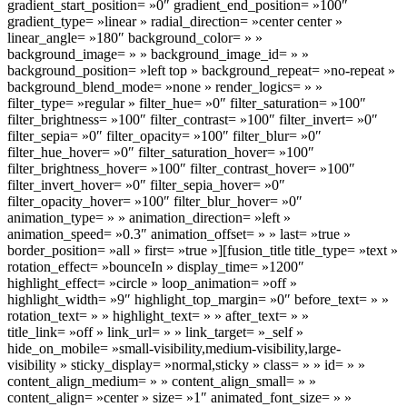
gradient_start_position= »0″ gradient_end_position= »100″
gradient_type= »linear » radial_direction= »center center »
linear_angle= »180″ background_color= » »
background_image= » » background_image_id= » »
background_position= »left top » background_repeat= »no-repeat »
background_blend_mode= »none » render_logics= » »
filter_type= »regular » filter_hue= »0″ filter_saturation= »100″
filter_brightness= »100″ filter_contrast= »100″ filter_invert= »0″
filter_sepia= »0″ filter_opacity= »100″ filter_blur= »0″
filter_hue_hover= »0″ filter_saturation_hover= »100″
filter_brightness_hover= »100″ filter_contrast_hover= »100″
filter_invert_hover= »0″ filter_sepia_hover= »0″
filter_opacity_hover= »100″ filter_blur_hover= »0″
animation_type= » » animation_direction= »left »
animation_speed= »0.3″ animation_offset= » » last= »true »
border_position= »all » first= »true »][fusion_title title_type= »text »
rotation_effect= »bounceIn » display_time= »1200″
highlight_effect= »circle » loop_animation= »off »
highlight_width= »9″ highlight_top_margin= »0″ before_text= » »
rotation_text= » » highlight_text= » » after_text= » »
title_link= »off » link_url= » » link_target= »_self »
hide_on_mobile= »small-visibility,medium-visibility,large-
visibility » sticky_display= »normal,sticky » class= » » id= » »
content_align_medium= » » content_align_small= » »
content_align= »center » size= »1″ animated_font_size= » »