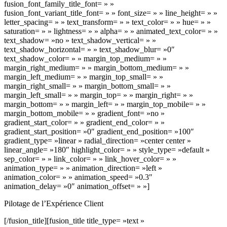
fusion_font_family_title_font= » »
fusion_font_variant_title_font= » » font_size= » » line_height= » »
letter_spacing= » » text_transform= » » text_color= » » hue= » »
saturation= » » lightness= » » alpha= » » animated_text_color= » »
text_shadow= »no » text_shadow_vertical= » »
text_shadow_horizontal= » » text_shadow_blur= »0″
text_shadow_color= » » margin_top_medium= » »
margin_right_medium= » » margin_bottom_medium= » »
margin_left_medium= » » margin_top_small= » »
margin_right_small= » » margin_bottom_small= » »
margin_left_small= » » margin_top= » » margin_right= » »
margin_bottom= » » margin_left= » » margin_top_mobile= » »
margin_bottom_mobile= » » gradient_font= »no »
gradient_start_color= » » gradient_end_color= » »
gradient_start_position= »0″ gradient_end_position= »100″
gradient_type= »linear » radial_direction= »center center »
linear_angle= »180″ highlight_color= » » style_type= »default »
sep_color= » » link_color= » » link_hover_color= » »
animation_type= » » animation_direction= »left »
animation_color= » » animation_speed= »0.3″
animation_delay= »0″ animation_offset= » »]
Pilotage de l’Expérience Client
[/fusion_title][fusion_title title_type= »text »