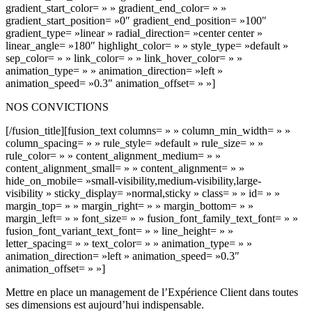
gradient_start_color= » » gradient_end_color= » »
gradient_start_position= »0″ gradient_end_position= »100″
gradient_type= »linear » radial_direction= »center center »
linear_angle= »180″ highlight_color= » » style_type= »default »
sep_color= » » link_color= » » link_hover_color= » »
animation_type= » » animation_direction= »left »
animation_speed= »0.3″ animation_offset= » »]
NOS CONVICTIONS
[/fusion_title][fusion_text columns= » » column_min_width= » »
column_spacing= » » rule_style= »default » rule_size= » »
rule_color= » » content_alignment_medium= » »
content_alignment_small= » » content_alignment= » »
hide_on_mobile= »small-visibility,medium-visibility,large-
visibility » sticky_display= »normal,sticky » class= » » id= » »
margin_top= » » margin_right= » » margin_bottom= » »
margin_left= » » font_size= » » fusion_font_family_text_font= » »
fusion_font_variant_text_font= » » line_height= » »
letter_spacing= » » text_color= » » animation_type= » »
animation_direction= »left » animation_speed= »0.3″
animation_offset= » »]
Mettre en place un management de l’Expérience Client dans toutes
ses dimensions est aujourd’hui indispensable.