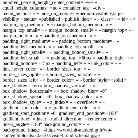
hundred_percent_height_center_content= »yes »
equal_height_columns= »no » container_tag= »div »
menu_anchor= » » hide_on_mobile= »medium-visibility,large-
visibility » status= »published » publish_date= » » class= » » id= » »
margin_top_medium= » » margin_bottom_medium= » »
margin_top_small= » » margin_bottom_small= » » margin_top= » »
margin_bottom= » » padding_top_medium= » »
padding_right_medium= » » padding_bottom_medium= » »
padding_left_medium= » » padding_top_small= » »
padding_right_small= » » padding_bottom_small= » »
padding_left_small= » » padding_top= »60px » padding_right= » »
padding_bottom= »15px » padding_left= » » link_color= » »
link_hover_color= » » border_sizes_top= » »
border_sizes_right= » » border_sizes_bottom= » »
border_sizes_left= » » border_color= » » border_style= »solid »
box_shadow= »no » box_shadow_vertical= » »
box_shadow_horizontal= » » box_shadow_blur= »0″
box_shadow_spread= »0″ box_shadow_color= » »
box_shadow_style= » » z_index= » » overflow= » »
gradient_start_color= » » gradient_end_color= » »
gradient_start_position= »0″ gradient_end_position= »100″
gradient_type= »linear » radial_direction= »center center »
linear_angle= »180″ background_color= » »
background_image= »https://www.init-marketing.fr/wp-
content/uploads/2021/07/visuel-fond-schema.jpg »