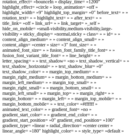
rotation_effect= »bounceIn » display_time= »1200″
highlight_effect= »circle » loop_animation= »off »
highlight_width= »9″ highlight_top_margin= »0″ before_text= » »
rotation_text= » » highlight_text= » » after_text= » »
title_link= »off » link_url= » » link_target= »_self »
hide_on_mobile= »small-visibility,medium-visibility,large-
visibility » sticky_display= »normal,sticky » class= » » id= » »
content_align_medium= » » content_align_small= » »
content_align= »center » size= »3″ font_size= » »
animated_font_size= » » fusion_font_family_title_font= » »
fusion_font_variant_title_font= » » line_height= » »
letter_spacing= » » text_shadow= »no » text_shadow_vertical= » »
text_shadow_horizontal= » » text_shadow_blur= »0″
text_shadow_color= » » margin_top_medium= » »
margin_right_medium= » » margin_bottom_medium= » »
margin_left_medium= » » margin_top_small= » »
margin_right_small= » » margin_bottom_small= » »
margin_left_small= » » margin_top= » » margin_right= » »
margin_bottom= » » margin_left= » » margin_top_mobile= » »
margin_bottom_mobile= » » text_color= »#ffffff »
animated_text_color= » » gradient_font= »no »
gradient_start_color= » » gradient_end_color= » »
gradient_start_position= »0″ gradient_end_position= »100″
gradient_type= »linear » radial_direction= »center center »
linear_angle= »180″ highlight_color= » » style_type= »default »