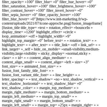
filter_opacity= »100″ filter_blur= »0″ filter_hue_hover= »0″
filter_saturation_hover= »100″ filter_brightness_hover= »100″
filter_contrast_hover= »100″ filter_invert_hover= »0″
filter_sepia_hover= »0″ filter_opacity_hover= »100″
filter_blur_hover= »0″]https://www.init-marketing.fr/wp-
content/uploads/2021/07/icone-approche.png[/fusion_imageframe]
[fusion_title title_type= »text » rotation_effect= »bounceIn »
display_time= »1200″ highlight_effect= »circle »
loop_animation= »off » highlight_width= »9″
highlight_top_margin= »0″ before_text= » » rotation_text= » »
highlight_text= » » after_text= » » title_link= »off » link_url= » »
link_target= »_self » hide_on_mobile= »small-visibility,medium-
visibility,large-visibility » sticky_display= »normal,sticky »
class= » » id= » » content_align_medium= » »
content_align_small= » » content_align= »left » size= »3″
font_size= » » animated_font_size= » »
fusion_font_family_title_font= » »
fusion_font_variant_title_font= » » line_height= » »
letter_spacing= » » text_shadow= »no » text_shadow_vertical= » »
text_shadow_horizontal= » » text_shadow_blur= »0″
text_shadow_color= » » margin_top_medium= » »
margin_right_medium= » » margin_bottom_medium= » »
margin_left_medium= » » margin_top_small= » »
margin_right_small= » » margin_bottom_small= » »
margin_left_small= » » margin_top= »25px » margin_right= » »