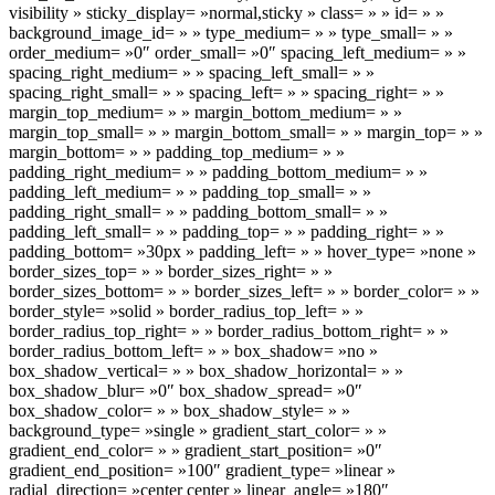
visibility » sticky_display= »normal,sticky » class= » » id= » »
background_image_id= » » type_medium= » » type_small= » »
order_medium= »0″ order_small= »0″ spacing_left_medium= » »
spacing_right_medium= » » spacing_left_small= » »
spacing_right_small= » » spacing_left= » » spacing_right= » »
margin_top_medium= » » margin_bottom_medium= » »
margin_top_small= » » margin_bottom_small= » » margin_top= » »
margin_bottom= » » padding_top_medium= » »
padding_right_medium= » » padding_bottom_medium= » »
padding_left_medium= » » padding_top_small= » »
padding_right_small= » » padding_bottom_small= » »
padding_left_small= » » padding_top= » » padding_right= » »
padding_bottom= »30px » padding_left= » » hover_type= »none »
border_sizes_top= » » border_sizes_right= » »
border_sizes_bottom= » » border_sizes_left= » » border_color= » »
border_style= »solid » border_radius_top_left= » »
border_radius_top_right= » » border_radius_bottom_right= » »
border_radius_bottom_left= » » box_shadow= »no »
box_shadow_vertical= » » box_shadow_horizontal= » »
box_shadow_blur= »0″ box_shadow_spread= »0″
box_shadow_color= » » box_shadow_style= » »
background_type= »single » gradient_start_color= » »
gradient_end_color= » » gradient_start_position= »0″
gradient_end_position= »100″ gradient_type= »linear »
radial_direction= »center center » linear_angle= »180″