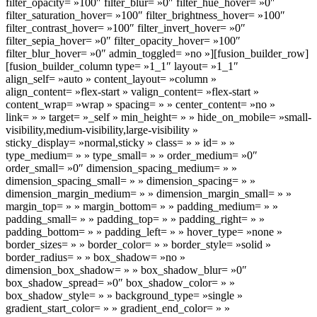
filter_opacity= »100″ filter_blur= »0″ filter_hue_hover= »0″
filter_saturation_hover= »100″ filter_brightness_hover= »100″
filter_contrast_hover= »100″ filter_invert_hover= »0″
filter_sepia_hover= »0″ filter_opacity_hover= »100″
filter_blur_hover= »0″ admin_toggled= »no »][fusion_builder_row]
[fusion_builder_column type= »1_1″ layout= »1_1″
align_self= »auto » content_layout= »column »
align_content= »flex-start » valign_content= »flex-start »
content_wrap= »wrap » spacing= » » center_content= »no »
link= » » target= »_self » min_height= » » hide_on_mobile= »small-
visibility,medium-visibility,large-visibility »
sticky_display= »normal,sticky » class= » » id= » »
type_medium= » » type_small= » » order_medium= »0″
order_small= »0″ dimension_spacing_medium= » »
dimension_spacing_small= » » dimension_spacing= » »
dimension_margin_medium= » » dimension_margin_small= » »
margin_top= » » margin_bottom= » » padding_medium= » »
padding_small= » » padding_top= » » padding_right= » »
padding_bottom= » » padding_left= » » hover_type= »none »
border_sizes= » » border_color= » » border_style= »solid »
border_radius= » » box_shadow= »no »
dimension_box_shadow= » » box_shadow_blur= »0″
box_shadow_spread= »0″ box_shadow_color= » »
box_shadow_style= » » background_type= »single »
gradient_start_color= » » gradient_end_color= » »