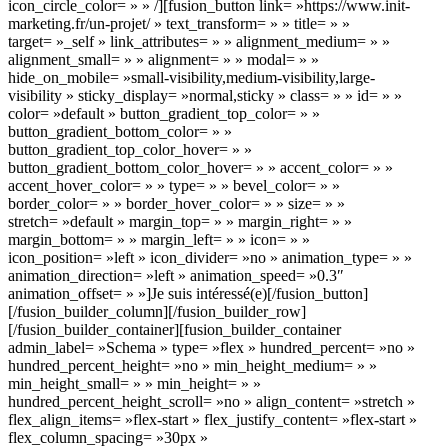
icon_circle_color= » » /][fusion_button link= »https://www.init-
marketing.fr/un-projet/ » text_transform= » » title= » »
target= »_self » link_attributes= » » alignment_medium= » »
alignment_small= » » alignment= » » modal= » »
hide_on_mobile= »small-visibility,medium-visibility,large-
visibility » sticky_display= »normal,sticky » class= » » id= » »
color= »default » button_gradient_top_color= » »
button_gradient_bottom_color= » »
button_gradient_top_color_hover= » »
button_gradient_bottom_color_hover= » » accent_color= » »
accent_hover_color= » » type= » » bevel_color= » »
border_color= » » border_hover_color= » » size= » »
stretch= »default » margin_top= » » margin_right= » »
margin_bottom= » » margin_left= » » icon= » »
icon_position= »left » icon_divider= »no » animation_type= » »
animation_direction= »left » animation_speed= »0.3″
animation_offset= » »]Je suis intéressé(e)[/fusion_button]
[/fusion_builder_column][/fusion_builder_row]
[/fusion_builder_container][fusion_builder_container
admin_label= »Schema » type= »flex » hundred_percent= »no »
hundred_percent_height= »no » min_height_medium= » »
min_height_small= » » min_height= » »
hundred_percent_height_scroll= »no » align_content= »stretch »
flex_align_items= »flex-start » flex_justify_content= »flex-start »
flex_column_spacing= »30px »