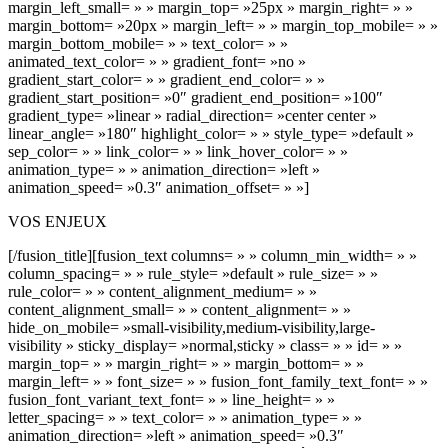
VOS ENJEUX
[/fusion_title][fusion_text columns= » » column_min_width= » »
column_spacing= » » rule_style= »default » rule_size= » »
rule_color= » » content_alignment_medium= » »
content_alignment_small= » » content_alignment= » »
hide_on_mobile= »small-visibility,medium-visibility,large-
visibility » sticky_display= »normal,sticky » class= » » id= » »
margin_top= » » margin_right= » » margin_bottom= » »
margin_left= » » font_size= » » fusion_font_family_text_font= » »
fusion_font_variant_text_font= » » line_height= » »
letter_spacing= » » text_color= » » animation_type= » »
animation_direction= »left » animation_speed= »0.3″