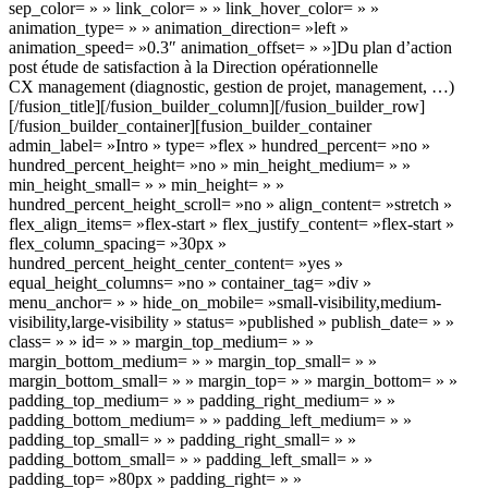
sep_color= » » link_color= » » link_hover_color= » »
animation_type= » » animation_direction= »left »
animation_speed= »0.3″ animation_offset= » »]Du plan d’action
post étude de satisfaction à la Direction opérationnelle
CX management (diagnostic, gestion de projet, management, …)[/fusion_title][/fusion_builder_column][/fusion_builder_row][/fusion_builder_container][fusion_builder_container admin_label= »Intro » type= »flex » hundred_percent= »no » hundred_percent_height= »no » min_height_medium= » » min_height_small= » » min_height= » » hundred_percent_height_scroll= »no » align_content= »stretch » flex_align_items= »flex-start » flex_justify_content= »flex-start » flex_column_spacing= »30px » hundred_percent_height_center_content= »yes » equal_height_columns= »no » container_tag= »div » menu_anchor= » » hide_on_mobile= »small-visibility,medium-visibility,large-visibility » status= »published » publish_date= » » class= » » id= » » margin_top_medium= » » margin_bottom_medium= » » margin_top_small= » » margin_bottom_small= » » margin_top= » » margin_bottom= » » padding_top_medium= » » padding_right_medium= » » padding_bottom_medium= » » padding_left_medium= » » padding_top_small= » » padding_right_small= » » padding_bottom_small= » » padding_left_small= » » padding_top= »80px » padding_right= » » padding_bottom= »40px » padding_left= » » link_color= » » link_hover_color= » » border_sizes_top= » » border_sizes_right= » » border_sizes_bottom= » » border_sizes_left= » » border_color= » » border_style= »solid » box_shadow= »no » box_shadow_vertical= » » box_shadow_horizontal= » » box_shadow_blur= »0″ box_shadow_spread= »0″ box_shadow_color= » » box_shadow_style= » » z_index= » » overflow= » » gradient_start_color= » » gradient_end_color= » » gradient_start_position= »0″ gradient_end_position= »100″ gradient_type= »linear » radial_direction= »center center » linear_angle= »180″ background_color= » » background_image= » » skip_lazy_load= » » background_position= »center center » background_repeat= »no-repeat » fade= »no » background_parallax= »none » enable_mobile= »no » parallax_speed= »0.3″ background_blend_mode= »none » video_mp4= » » video_webm= » » video_ogv= » » video_url= » » video_aspect_ratio= »16:9″ video_loop= »yes » video_mute= »yes » video_preview_image= » » render_logics= » » absolute= »off » absolute_devices= »small,medium,large » sticky= »off » sticky_devices= »small-visibility,medium-visibility,large-visibility » sticky_background_color= » » sticky_height= » » sticky_offset= » » sticky_transition_offset= »0″ scroll_offset= »0″ animation_type= » » animation_direction= »left » animation_speed= »0.3″ animation_offset= » » filter_hue= »0″ filter_saturation= »100″ filter_brightness= »100″ filter_contrast= »100″ filter_invert= »0″ filter_sepia= »0″ filter_opacity= »100″ filter_blur= »0″ filter_hue_hover= »0″ filter_saturation_hover= »100″ filter_brightness_hover= »100″ filter_contrast_hover= »100″ filter_invert_hover= »0″ filter_sepia_hover= »0″ filter_opacity_hover= »100″ filter_blur_hover= »0″ admin_toggled= »no »][fusion_builder_row][fusion_builder_column type= »1_3″ layout= »1_1″ align_self= »auto » content_layout= »column » align_content= »flex-start » valign_content= »flex-start » content_wrap= »wrap » spacing= » » center_content= »no » link= » » target= »_self » min_height= » » hide_on_mobile= »small-visibility,medium-visibility,large-visibility » sticky_display= »normal,sticky » class= » » id= » » type_medium= » » type_small= » » order_medium= »0″ order_small= »0″ dimension_spacing_medium= » » dimension_spacing_small= » » dimension_spacing= » » dimension_margin_medium= » » dimension_margin_small= » » margin_top= » » margin_bottom= » » padding_medium= » » padding_small= » » padding_top= » » padding_right= » » padding_bottom= » » padding_left= » » hover_type= »none » border_sizes= » » border_color= » » border_style= »solid » border_radius= » » box_shadow= »no » dimension_box_shadow= » » box_shadow_blur= »0″ box_shadow_spread= »0″ box_shadow_color= » » box_shadow_style= » » background_type= »single » gradient_start_color= » » gradient_end_color= » » gradient_start_position= »0″ gradient_end_position= »100″ gradient_type= »linear » radial_direction= »center center » linear_angle= »180″ background_color= » » background_image= » » background_image_id= » » background_position= »left top » background_repeat= »no-repeat » background_blend_mode= »none » render_logics= » » filter_type= »regular » filter_hue= »0″ filter_saturation= »100″ filter_brightness= »100″ filter_contrast= »100″ filter_invert= »0″ filter_sepia= »0″ filter_opacity= »100″ filter_blur= »0″ filter_hue_hover= »0″ filter_saturation_hover= »100″ filter_brightness_hover= »100″ filter_contrast_hover= »100″ filter_invert_hover= »0″ filter_sepia_hover= »0″ filter_opacity_hover= »100″ filter_blur_hover= »0″ animation_type= » » animation_direction= »left » animation_speed= »0.3″ animation_offset= » » last= »false » border_position= »all » first= »true » spacing_right= » »][fusion_imageframe image_id= »439|full » max_width= » » sticky_max_width= » » skip_lazy_load= » » style_type= » » blur= » » stylecolor= » » hover_type= »none » bordersize= » » bordercolor= » » borderradius= » » align_medium= »none » align_small= »none » align= »none » margin_top= » » margin_right= » » margin_bottom= » » margin_left= » » lightbox= »no » gallery_id= » » lightbox_image= » » lightbox_image_id= » » alt= » » link= » » linktarget= »_self » hide_on_mobile= »small-visibility,medium-visibility,large-visibility » sticky_display= »normal,sticky » class= » » id= » » animation_type= » » animation_direction= »left » animation_speed= »0.3″ animation_offset= » » filter_hue= »0″ filter_saturation= »100″ filter_brightness= »100″ filter_contrast= »100″ filter_invert= »0″ filter_sepia= »0″ filter_opacity= »100″ filter_blur= »0″ filter_hue_hover= »0″ filter_saturation_hover= »100″ filter_brightness_hover= »100″ filter_contrast_hover= »100″ filter_invert_hover= »0″ filter_sepia_hover= »0″ filter_opacity_hover= »100″ filter_blur_hover= »0″]https://www.init-marketing.fr/wp-content/uploads/2021/07/visuel-consulting.jpg[/fusion_imageframe][/fusion_builder_column][fusion_builder_column type= »2_3″ layout= »1_1″ align_self= »auto » content_layout= »column » align_content= »flex-start » valign_content= »flex-start » content_wrap= »wrap » spacing= » » center_content= »no » link= » » target= »_self » min_height= » » hide_on_mobile= »small-visibility,medium-visibility,large-visibility » sticky_display= »normal,sticky » class= » » id= » » type_medium= » » type_small= » » order_medium= »0″ order_small= »0″ dimension_spacing_medium= » » dimension_spacing_small= » » dimension_spacing= » » dimension_margin_medium= » » dimension_margin_small= » » margin_top= » » margin_bottom= » » padding_medium= » » padding_small= » » padding_top= » » padding_right= » » padding_bottom= » » padding_left= » » hover_type= »none » border_sizes= » » border_color= » » border_style= »solid » border_radius= » » box_shadow= »no » dimension_box_shadow= » » box_shadow_blur= »0″ box_shadow_spread= »0″ box_shadow_color= » » box_shadow_style= » » background_type= »single » gradient_start_color= » » gradient_end_color= » » gradient_start_position= »0″ gradient_end_position= »100″ gradient_type= »linear » radial_direction= »center center » linear_angle= »180″ background_color= » » background_image= » » background_image_id= » » background_position= »left top » background_repeat= »no-repeat » background_blend_mode= »none » render_logics= » » filter_type= »regular » filter_hue= »0″ filter_saturation= »100″ filter_brightness= »100″ filter_contrast= »100″ filter_invert= »0″ filter_sepia= »0″ filter_opacity= »100″ filter_blur= »0″ filter_hue_hover= »0″ filter_saturation_hover= »100″ filter_brightness_hover= »100″ filter_contrast_hover= »100″ filter_invert_hover= »0″ filter_sepia_hover= »0″ filter_opacity_hover= »100″ filter_blur_hover= »0″ animation_type= » » animation_direction= »left » animation_speed= »0.3″ animation_offset= » » last= »true » border_position= »all » first= »false » spacing_right= » »][fusion_builder_row_inner][fusion_builder_column_inner type= »1_2″ layout= »1_2″ align_self= »auto » content_layout= »column » align_content= »flex-start » valign_content= »flex-start » content_wrap= »wrap » spacing= » » center_content= »no » link= » » target= »_self » min_height= » » hide_on_mobile= »small-visibility,medium-visibility,large-visibility » sticky_display= »normal,sticky » class= » » id= » » type_medium= » » type_small= » » order_medium= »0″ order_small= »0″ dimension_spacing_medium= » » dimension_spacing_small= » » dimension_spacing= » » dimension_margin_medium= » » dimension_margin_small= » » dimension_margin= » » padding_medium= » » padding_small= » » padding_top= » » padding_right= » » padding_bottom= » » padding_left= » » hover_type= »none » border_sizes= » » border_color= » » border_style= »solid » border_radius= » » box_shadow= »no » dimension_box_shadow= » » box_shadow_blur= »0″ box_shadow_spread= »0″ box_shadow_color= » » box_shadow_style= » » background_type= »single » gradient_start_color= » » gradient_end_color= » » gradient_start_position= »0″ gradient_end_position= »100″ gradient_type= »linear » radial_direction= »center center » linear_angle= »180″ background_color= » » background_image= » » background_image_id= » » background_position= »left top » background_repeat= »no-repeat » background_blend_mode= »none » render_logics= » » filter_type= »regular » filter_hue= »0″ filter_saturation= »100″ filter_brightness= »100″ filter_contrast= »100″ filter_invert= »0″ filter_sepia= »0″ filter_opacity= »100″ filter_blur= »0″ filter_hue_hover= »0″ filter_saturation_hover= »100″ filter_brightness_hover= »100″ filter_contrast_hover= »100″ filter_invert_hover= »0″ filter_sepia_hover= »0″ filter_opacity_hover= »100″ filter_blur_hover= »0″ animation_type= » » animation_direction= »left » animation_speed= »0.3″ animation_offset= » » last= »false » border_position= »all » first= »true » spacing_right= » »][fusion_imageframe image_id= »311|full » max_width= » » sticky_max_width= » » skip_lazy_load= » » style_type= » » blur= » » stylecolor= » » hove