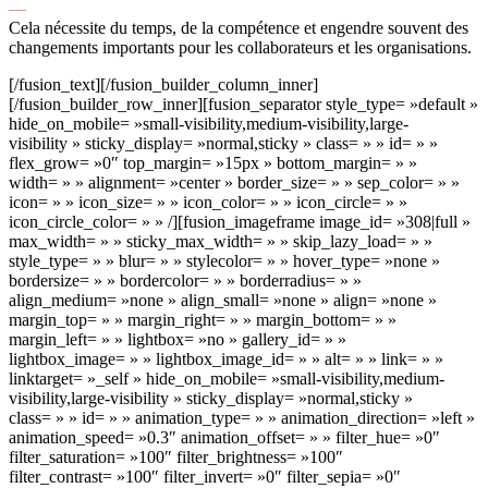
—
Cela nécessite du temps, de la compétence et engendre souvent des
changements importants pour les collaborateurs et les organisations.
[/fusion_text][/fusion_builder_column_inner]
[/fusion_builder_row_inner][fusion_separator style_type= »default »
hide_on_mobile= »small-visibility,medium-visibility,large-
visibility » sticky_display= »normal,sticky » class= » » id= » »
flex_grow= »0″ top_margin= »15px » bottom_margin= » »
width= » » alignment= »center » border_size= » » sep_color= » »
icon= » » icon_size= » » icon_color= » » icon_circle= » »
icon_circle_color= » » /][fusion_imageframe image_id= »308|full »
max_width= » » sticky_max_width= » » skip_lazy_load= » »
style_type= » » blur= » » stylecolor= » » hover_type= »none »
bordersize= » » bordercolor= » » borderradius= » »
align_medium= »none » align_small= »none » align= »none »
margin_top= » » margin_right= » » margin_bottom= » »
margin_left= » » lightbox= »no » gallery_id= » »
lightbox_image= » » lightbox_image_id= » » alt= » » link= » »
linktarget= »_self » hide_on_mobile= »small-visibility,medium-
visibility,large-visibility » sticky_display= »normal,sticky »
class= » » id= » » animation_type= » » animation_direction= »left »
animation_speed= »0.3″ animation_offset= » » filter_hue= »0″
filter_saturation= »100″ filter_brightness= »100″
filter_contrast= »100″ filter_invert= »0″ filter_sepia= »0″