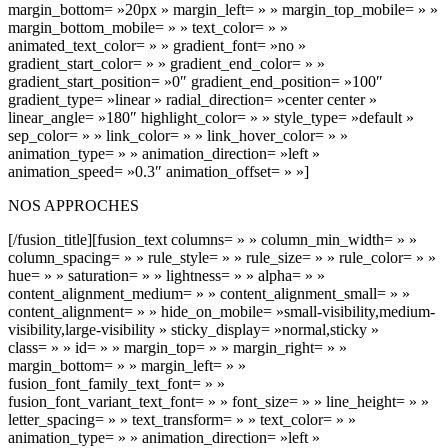
margin_bottom= »20px » margin_left= » » margin_top_mobile= » »
margin_bottom_mobile= » » text_color= » »
animated_text_color= » » gradient_font= »no »
gradient_start_color= » » gradient_end_color= » »
gradient_start_position= »0″ gradient_end_position= »100″
gradient_type= »linear » radial_direction= »center center »
linear_angle= »180″ highlight_color= » » style_type= »default »
sep_color= » » link_color= » » link_hover_color= » »
animation_type= » » animation_direction= »left »
animation_speed= »0.3″ animation_offset= » »]
NOS APPROCHES
[/fusion_title][fusion_text columns= » » column_min_width= » »
column_spacing= » » rule_style= » » rule_size= » » rule_color= » »
hue= » » saturation= » » lightness= » » alpha= » »
content_alignment_medium= » » content_alignment_small= » »
content_alignment= » » hide_on_mobile= »small-visibility,medium-
visibility,large-visibility » sticky_display= »normal,sticky »
class= » » id= » » margin_top= » » margin_right= » »
margin_bottom= » » margin_left= » »
fusion_font_family_text_font= » »
fusion_font_variant_text_font= » » font_size= » » line_height= » »
letter_spacing= » » text_transform= » » text_color= » »
animation_type= » » animation_direction= »left »