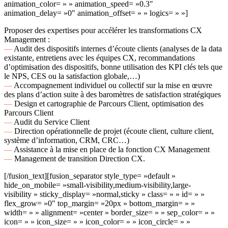
animation_color= » » animation_speed= »0.3″
animation_delay= »0″ animation_offset= » » logics= » »]
Proposer des expertises pour accélérer les transformations CX
Management :
—
Audit des dispositifs internes d’écoute clients (analyses de la data
existante, entretiens avec les équipes CX, recommandations
d’optimisation des dispositifs, bonne utilisation des KPI clés tels que
le NPS, CES ou la satisfaction globale,…)
—
Accompagnement individuel ou collectif sur la mise en œuvre
des plans d’action suite à des baromètres de satisfaction stratégiques
—
Design et cartographie de Parcours Client, optimisation des
Parcours Client
—
Audit du Service Client
—
Direction opérationnelle de projet (écoute client, culture client,
système d’information, CRM, CRC…)
—
Assistance à la mise en place de la fonction CX Management
—
Management de transition Direction CX.
[/fusion_text][fusion_separator style_type= »default »
hide_on_mobile= »small-visibility,medium-visibility,large-
visibility » sticky_display= »normal,sticky » class= » » id= » »
flex_grow= »0″ top_margin= »20px » bottom_margin= » »
width= » » alignment= »center » border_size= » » sep_color= » »
icon= » » icon_size= » » icon_color= » » icon_circle= » »