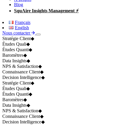
Blog
SquAire Insights Management ⚡
Français
English
Nous contacter
Stratégie Client
◆
Études Quali
◆
Études Quanti
◆
Baromètres
◆
Data Insights
◆
NPS & Satisfaction
◆
Connaissance Client
◆
Decision Intelligence
◆
Stratégie Client
◆
Études Quali
◆
Études Quanti
◆
Baromètres
◆
Data Insights
◆
NPS & Satisfaction
◆
Connaissance Client
◆
Decision Intelligence
◆