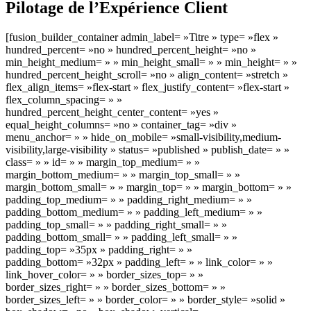
Pilotage de l’Expérience Client
[fusion_builder_container admin_label= »Titre » type= »flex »
hundred_percent= »no » hundred_percent_height= »no »
min_height_medium= » » min_height_small= » » min_height= » »
hundred_percent_height_scroll= »no » align_content= »stretch »
flex_align_items= »flex-start » flex_justify_content= »flex-start »
flex_column_spacing= » »
hundred_percent_height_center_content= »yes »
equal_height_columns= »no » container_tag= »div »
menu_anchor= » » hide_on_mobile= »small-visibility,medium-
visibility,large-visibility » status= »published » publish_date= » »
class= » » id= » » margin_top_medium= » »
margin_bottom_medium= » » margin_top_small= » »
margin_bottom_small= » » margin_top= » » margin_bottom= » »
padding_top_medium= » » padding_right_medium= » »
padding_bottom_medium= » » padding_left_medium= » »
padding_top_small= » » padding_right_small= » »
padding_bottom_small= » » padding_left_small= » »
padding_top= »35px » padding_right= » »
padding_bottom= »32px » padding_left= » » link_color= » »
link_hover_color= » » border_sizes_top= » »
border_sizes_right= » » border_sizes_bottom= » »
border_sizes_left= » » border_color= » » border_style= »solid »