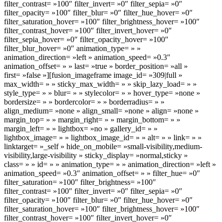
filter_contrast= »100″ filter_invert= »0″ filter_sepia= »0″
filter_opacity= »100″ filter_blur= »0″ filter_hue_hover= »0″
filter_saturation_hover= »100″ filter_brightness_hover= »100″
filter_contrast_hover= »100″ filter_invert_hover= »0″
filter_sepia_hover= »0″ filter_opacity_hover= »100″
filter_blur_hover= »0″ animation_type= » »
animation_direction= »left » animation_speed= »0.3″
animation_offset= » » last= »true » border_position= »all »
first= »false »][fusion_imageframe image_id= »309|full »
max_width= » » sticky_max_width= » » skip_lazy_load= » »
style_type= » » blur= » » stylecolor= » » hover_type= »none »
bordersize= » » bordercolor= » » borderradius= » »
align_medium= »none » align_small= »none » align= »none »
margin_top= » » margin_right= » » margin_bottom= » »
margin_left= » » lightbox= »no » gallery_id= » »
lightbox_image= » » lightbox_image_id= » » alt= » » link= » »
linktarget= »_self » hide_on_mobile= »small-visibility,medium-
visibility,large-visibility » sticky_display= »normal,sticky »
class= » » id= » » animation_type= » » animation_direction= »left »
animation_speed= »0.3″ animation_offset= » » filter_hue= »0″
filter_saturation= »100″ filter_brightness= »100″
filter_contrast= »100″ filter_invert= »0″ filter_sepia= »0″
filter_opacity= »100″ filter_blur= »0″ filter_hue_hover= »0″
filter_saturation_hover= »100″ filter_brightness_hover= »100″
filter_contrast_hover= »100″ filter_invert_hover= »0″