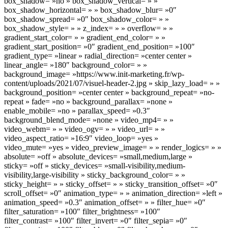
box_shadow= »no » box_shadow_vertical= » »
box_shadow_horizontal= » » box_shadow_blur= »0″
box_shadow_spread= »0″ box_shadow_color= » »
box_shadow_style= » » z_index= » » overflow= » »
gradient_start_color= » » gradient_end_color= » »
gradient_start_position= »0″ gradient_end_position= »100″
gradient_type= »linear » radial_direction= »center center »
linear_angle= »180″ background_color= » »
background_image= »https://www.init-marketing.fr/wp-
content/uploads/2021/07/visuel-header-2.jpg » skip_lazy_load= » »
background_position= »center center » background_repeat= »no-
repeat » fade= »no » background_parallax= »none »
enable_mobile= »no » parallax_speed= »0.3″
background_blend_mode= »none » video_mp4= » »
video_webm= » » video_ogv= » » video_url= » »
video_aspect_ratio= »16:9″ video_loop= »yes »
video_mute= »yes » video_preview_image= » » render_logics= » »
absolute= »off » absolute_devices= »small,medium,large »
sticky= »off » sticky_devices= »small-visibility,medium-
visibility,large-visibility » sticky_background_color= » »
sticky_height= » » sticky_offset= » » sticky_transition_offset= »0″
scroll_offset= »0″ animation_type= » » animation_direction= »left »
animation_speed= »0.3″ animation_offset= » » filter_hue= »0″
filter_saturation= »100″ filter_brightness= »100″
filter_contrast= »100″ filter_invert= »0″ filter_sepia= »0″