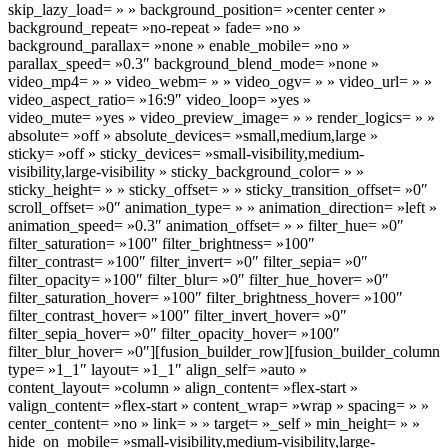
skip_lazy_load= » » background_position= »center center »
background_repeat= »no-repeat » fade= »no »
background_parallax= »none » enable_mobile= »no »
parallax_speed= »0.3″ background_blend_mode= »none »
video_mp4= » » video_webm= » » video_ogv= » » video_url= » »
video_aspect_ratio= »16:9″ video_loop= »yes »
video_mute= »yes » video_preview_image= » » render_logics= » »
absolute= »off » absolute_devices= »small,medium,large »
sticky= »off » sticky_devices= »small-visibility,medium-
visibility,large-visibility » sticky_background_color= » »
sticky_height= » » sticky_offset= » » sticky_transition_offset= »0″
scroll_offset= »0″ animation_type= » » animation_direction= »left »
animation_speed= »0.3″ animation_offset= » » filter_hue= »0″
filter_saturation= »100″ filter_brightness= »100″
filter_contrast= »100″ filter_invert= »0″ filter_sepia= »0″
filter_opacity= »100″ filter_blur= »0″ filter_hue_hover= »0″
filter_saturation_hover= »100″ filter_brightness_hover= »100″
filter_contrast_hover= »100″ filter_invert_hover= »0″
filter_sepia_hover= »0″ filter_opacity_hover= »100″
filter_blur_hover= »0″][fusion_builder_row][fusion_builder_column
type= »1_1″ layout= »1_1″ align_self= »auto »
content_layout= »column » align_content= »flex-start »
valign_content= »flex-start » content_wrap= »wrap » spacing= » »
center_content= »no » link= » » target= »_self » min_height= » »
hide_on_mobile= »small-visibility,medium-visibility,large-