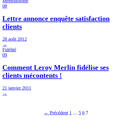
Méthodologie
08
Lettre annonce enquête satisfaction
clients
28 août 2012
→
Fidélité
09
Comment Leroy Merlin fidélise ses
clients mécontents !
21 janvier 2011
→
Pagination
← Précédent
1
…
5
6
7
des
publications