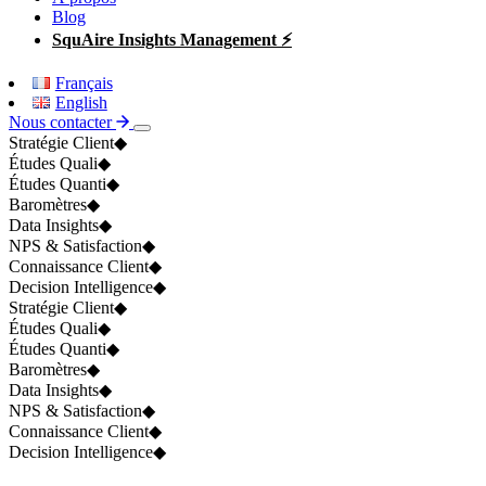
Blog
SquAire Insights Management ⚡
Français
English
Nous contacter
Stratégie Client
◆
Études Quali
◆
Études Quanti
◆
Baromètres
◆
Data Insights
◆
NPS & Satisfaction
◆
Connaissance Client
◆
Decision Intelligence
◆
Stratégie Client
◆
Études Quali
◆
Études Quanti
◆
Baromètres
◆
Data Insights
◆
NPS & Satisfaction
◆
Connaissance Client
◆
Decision Intelligence
◆