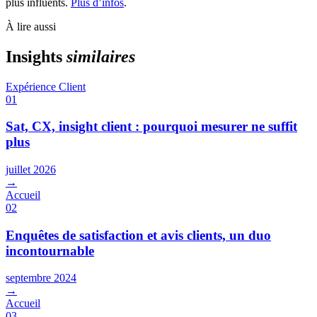
plus influents.
Plus d’infos
.
À lire aussi
Insights
similaires
Expérience Client
01
Sat, CX, insight client : pourquoi mesurer ne suffit
plus
juillet 2026
→
Accueil
02
Enquêtes de satisfaction et avis clients, un duo
incontournable
septembre 2024
→
Accueil
03